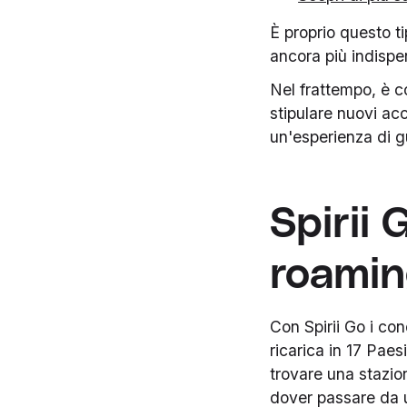
È proprio questo ti
ancora più indispens
Nel frattempo, è co
stipulare nuovi ac
un'esperienza di g
Spirii 
roami
Con Spirii Go i co
ricarica in 17 Paes
trovare una stazion
dover passare da u