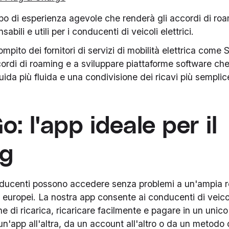
po di esperienza agevole che renderà gli accordi di roam
abili e utili per i conducenti di veicoli elettrici.
mpito dei fornitori di servizi di mobilità elettrica come S
cordi di roaming e a sviluppare piattaforme software c
uida più fluida e una condivisione dei ricavi più semplic
Go: l'app ideale per il
ng
nducenti possono accedere senza problemi a un'ampia re
i europei. La nostra app consente ai conducenti di veicoli
e di ricarica, ricaricare facilmente e pagare in un unic
n'app all'altra, da un account all'altro o da un metod