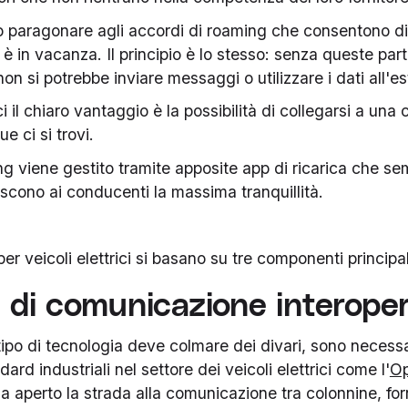
ò paragonare agli accordi di roaming che consentono di u
è in vacanza. Il principio è lo stesso: senza queste par
 non si potrebbe inviare messaggi o utilizzare i dati all'es
ici il chiaro vantaggio è la possibilità di collegarsi a un
e ci si trovi.
ng viene gestito tramite apposite app di ricarica che sem
scono ai conducenti la massima tranquillità.
per veicoli elettrici si basano su tre componenti principal
i di comunicazione interoper
ipo di tecnologia deve colmare dei divari, sono necessa
ard industriali nel settore dei veicoli elettrici come l'
Op
a aperto la strada alla comunicazione tra colonnine, for