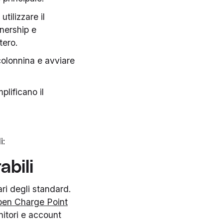
tilizzare il
tnership e
tero.
a colonnina e avviare
plificano il
i:
abili
ri degli standard.
en Charge Point
nitori e account