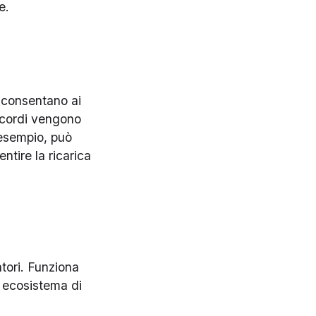
e.
he consentano ai
accordi vengono
d esempio, può
ntire la ricarica
atori. Funziona
o ecosistema di