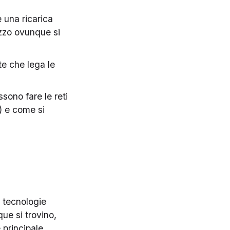
è una ricarica
lizzo ovunque si
te che lega le
sono fare le reti
O) e come si
e tecnologie
ue si trovino,
 principale.