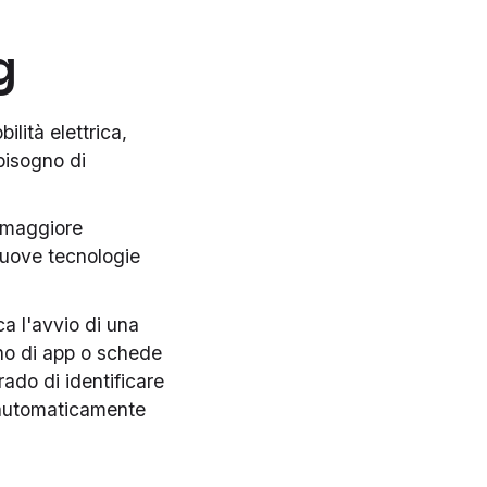
g
ilità elettrica,
bisogno di
 maggiore
 nuove tecnologie
a l'avvio di una
no di app o schede
rado di identificare
e automaticamente