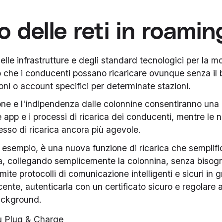
ro delle reti in roamin
elle infrastrutture e degli standard tecnologici per la mob
 che i conducenti possano ricaricare ovunque senza il 
ioni o account specifici per determinate stazioni.
one e l'indipendenza dalle colonnine consentiranno una
e app e i processi di ricarica dei conducenti, mentre le
esso di ricarica ancora più agevole.
esempio, è una nuova funzione di ricarica che semplific
ca, collegando semplicemente la colonnina, senza bisog
ite protocolli di comunicazione intelligenti e sicuri in g
cente, autenticarla con un certificato sicuro e regolar
 background.
su Plug & Charge