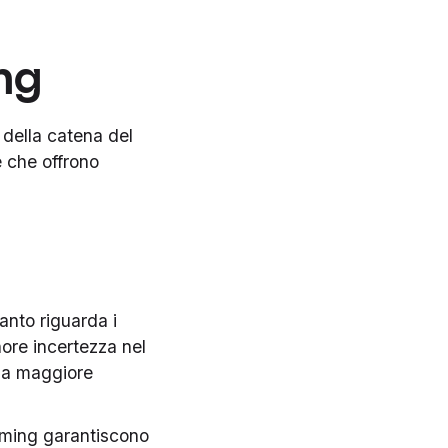
ing
 della catena del
e che offrono
anto riguarda i
nore incertezza nel
 la maggiore
oaming garantiscono