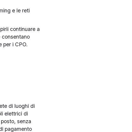
ing e le reti
pirii continuare a
he consentano
e per i CPO.
te di luoghi di
 elettrici di
o posto, senza
o di pagamento