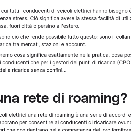
cui tutti i conducenti di veicoli elettrici hanno bisogno 
nza stress. Ciò significa avere la stessa facilità di uti
sa, fuori città o persino all'estero.
sono ciò che rende possibile tutto questo: sono il collan
icarica tra mercati, stazioni e account.
eremo cosa significa esattamente nella pratica, cosa pos
i conducenti che per i gestori dei punti di ricarica (CP
della ricarica senza confini...
una rete di roaming?
li elettrici una rete di roaming è una serie di accordi 
borano per consentire ai conducenti di ricaricare ovunq
ori che non rientrano nella competenza del loro fornitore