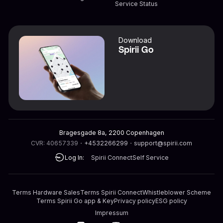
Service Status
Download
Spirii Go
Bragesgade 8a, 2200 Copenhagen
CVR: 40657339
・
+4532266299
・
support@spirii.com
Log In:
Spirii Connect
Self Service
Terms Hardware Sales
Terms Spirii Connect
Whistleblower Scheme
Terms Spirii Go app & Key
Privacy policy
ESG policy
Impressum