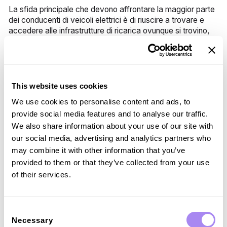
La sfida principale che devono affrontare la maggior parte
dei conducenti di veicoli elettrici è di riuscire a trovare e
accedere alle infrastrutture di ricarica ovunque si trovino,
che sia vicino a casa, al lavoro, in un luogo più lontano o
addirittura oltre i confini nazionali. La standardizzazione
dello scambio di dati tra le colonnine apre nuove
opportunità di roaming per i veicoli elettrici, che per i
conducenti si traduce in un numero notevole di colonnine di
This website uses cookies
ricarica in più a loro disposizione.
We use cookies to personalise content and ads, to
L'OICP non solo consente agli utenti di ricaricare, ma
provide social media features and to analyse our traffic.
semplifica anche tutte le fasi correlate del processo, come
We also share information about your use of our site with
l'attivazione della ricarica e il pagamento. Grazie al
our social media, advertising and analytics partners who
roaming interconnesso, i conducenti non hanno bisogno di
may combine it with other information that you’ve
app aggiuntive, tessere RFID o account: possono
utilizzare indistintamente qualsiasi colonnina di ricarica
provided to them or that they’ve collected from your use
compatibile. Con gli accordi giusti, che spesso includono la
of their services.
fatturazione e i pagamenti, il fornitore principale dei
conducenti gestisce tutto come farebbe normalmente.
Consent
Necessary
Selection