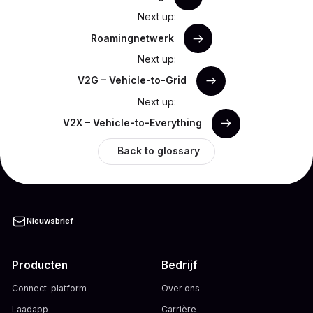
Next up:
Roamingnetwerk
Next up:
V2G – Vehicle-to-Grid
Next up:
V2X – Vehicle-to-Everything
Back to glossary
Nieuwsbrief
Producten
Bedrijf
Connect-platform
Over ons
Laadapp
Carrière