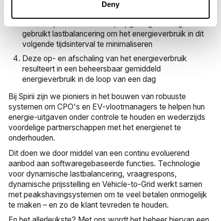
Deny
voor de volgende
Het bedrijf schakelt over op opgeslagen energie of
gebruikt lastbalancering om het energieverbruik in dit
volgende tijdsinterval te minimaliseren
Deze op- en afschaling van het energieverbruik
resulteert in een beheersbaar gemiddeld
energieverbruik in de loop van een dag
Bij Spirii zijn we pioniers in het bouwen van robuuste
systemen om CPO's en EV-vlootmanagers te helpen hun
energie-uitgaven onder controle te houden en wederzijds
voordelige partnerschappen met het energienet te
onderhouden.
Dit doen we door middel van een continu evoluerend
aanbod aan softwaregebaseerde functies. Technologie
voor dynamische lastbalancering, vraagrespons,
dynamische prijsstelling en Vehicle-to-Grid werkt samen
met peakshavingsystemen om te veel betalen onmogelijk
te maken – en zo de klant tevreden te houden.
En het allerleukste? Met ons wordt het beheer hiervan een