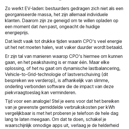
Zo werkt EV-laden: bestuurders gedragen zich niet als een
georganiseerde massa, het zijn allemaal individuele
klanten. Daarom zijn ze geneigd om te willen opladen op
een moment dat
hen
past, ongeacht de huidige
energieprijs.
Dat leidt vaak tot drukke tijden waarin CPO's veel energie
uit het net moeten halen, wat vaker duurder wordt betaald.
Er zijn tal van manieren waarop CPO's hiermee om kunnen
gaan, en het peakshaving is er maar één. Maar elke
oplossing, of het nu gaat om dynamische lastbalancering,
Vehicle-to-Grid-technologie of lastverschuiving (dit
bespreken we verderop), is afhankelijk van slimme,
onderling verbonden software die de impact van deze
piekvraagtoeslag kan verminderen.
Tijd voor een analogie! Stel je eens voor dat het bereiken
van je gewenste gemiddelde verbruikskosten per kWh
vergelijkbaar is met het proberen je telefoon de hele dag
lang te laten meegaan. Om dat te doen, schakel je
waarschijnlijk onnodige apps uit, verlaag je de helderheid