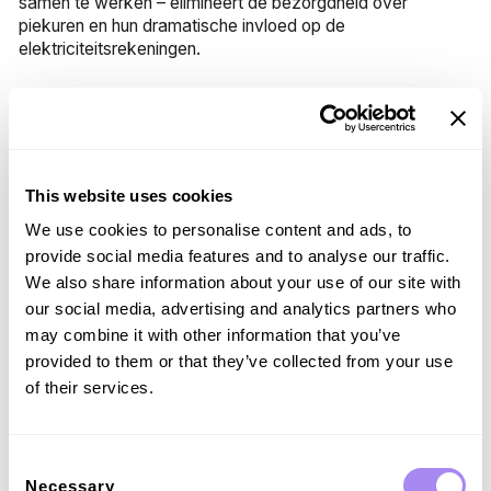
samen te werken – elimineert de bezorgdheid over
piekuren en hun dramatische invloed op de
elektriciteitsrekeningen.
Verbeterde netstabiliteit
Peakshaving aan beide kanten van de vergelijking – vraag
en aanbod – zorgt ervoor dat het energienet duurzaam kan
This website uses cookies
groeien. Nu steeds meer EV's en laders online gaan, wordt
We use cookies to personalise content and ads, to
het belangrijker dan ooit dat we het energieverbruik kunnen
provide social media features and to analyse our traffic.
beheren door middel van intelligente distributie en manieren
om pieken tijdens populaire laadtijden te beperken.
We also share information about your use of our site with
our social media, advertising and analytics partners who
may combine it with other information that you’ve
Verbeterde operationele
provided to them or that they’ve collected from your use
of their services.
efficiëntie
Voor energieleveranciers en -gebruikers is peakshaving
slechts één van de vele moderne strategieën die werken
Consent
om up-time en lagere kosten te garanderen. Indien
Necessary
Selection