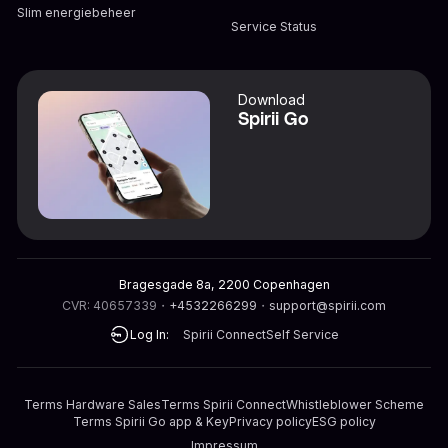
Slim energiebeheer
Service Status
Download
Spirii Go
Bragesgade 8a, 2200 Copenhagen
CVR: 40657339
・
+4532266299
・
support@spirii.com
Log In:
Spirii Connect
Self Service
Terms Hardware Sales
Terms Spirii Connect
Whistleblower Scheme
Terms Spirii Go app & Key
Privacy policy
ESG policy
Impressum