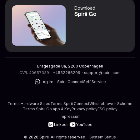
Download
Spirii Go
Bragesgade 8a, 2200 Copenhagen
CVR: 40657339
・
+4532266299
・
support@spirii.com
Log In:
Spirii Connect
Self Service
Terms Hardware Sales
Terms Spirii Connect
Whistleblower Scheme
Terms Spirii Go app & Key
Privacy policy
ESG policy
Impressum
LinkedIn
YouTube
©
2026
Spirii. All rights reserved.
System Status