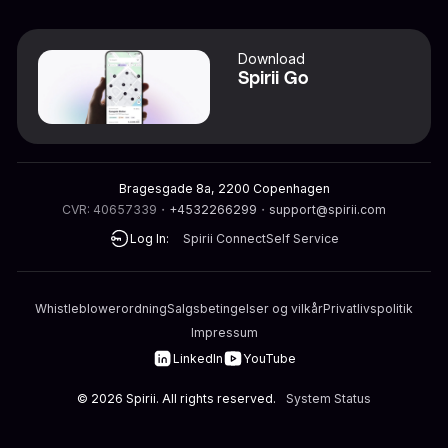
Download
Spirii Go
Bragesgade 8a, 2200 Copenhagen
CVR: 40657339
・
+4532266299
・
support@spirii.com
Log In:
Spirii Connect
Self Service
Whistleblowerordning
Salgsbetingelser og vilkår
Privatlivspolitik
Impressum
LinkedIn
YouTube
©
2026
Spirii. All rights reserved.
System Status