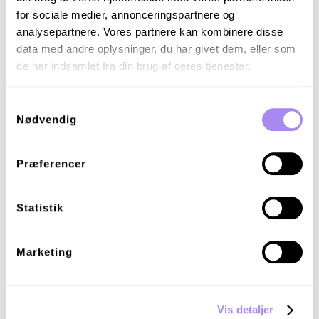
for sociale medier, annonceringspartnere og
analysepartnere. Vores partnere kan kombinere disse
data med andre oplysninger, du har givet dem, eller som
de har indsamlet fra din brug af deres tjenester.
Produkt og funktioner
Se alle
Samtykkevalg
Nødvendig
Præferencer
Introducing Spirii Point of Sale: AFIR-compliant
payment terminals powered by Payter
Statistik
Marketing
Introducing Plug&Charge: The future of fast,
seamless and secure charging
Vis detaljer