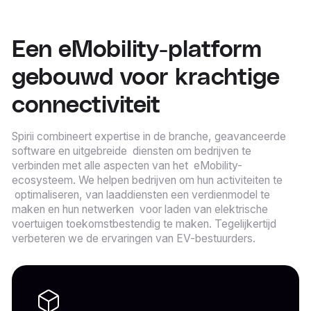
Een eMobility-platform
gebouwd voor krachtige
connectiviteit
Spirii combineert expertise in de branche, geavanceerde
software en uitgebreide diensten om bedrijven te
verbinden met alle aspecten van het eMobility-
ecosysteem. We helpen bedrijven om hun activiteiten te
optimaliseren, van laaddiensten een verdienmodel te
maken en hun netwerken voor laden van elektrische
voertuigen toekomstbestendig te maken. Tegelijkertijd
verbeteren we de ervaringen van EV-bestuurders.