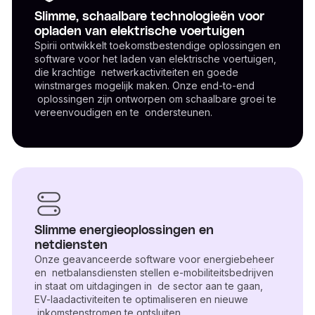
Slimme, schaalbare technologieën voor
opladen van elektrische voertuigen
Spirii ontwikkelt toekomstbestendige oplossingen en
software voor het laden van elektrische voertuigen,
die krachtige netwerkactiviteiten en goede
winstmarges mogelijk maken. Onze end-to-end
oplossingen zijn ontworpen om schaalbare groei te
vereenvoudigen en te ondersteunen.
Slimme energieoplossingen en
netdiensten
Onze geavanceerde software voor energiebeheer
en netbalansdiensten stellen e-mobiliteitsbedrijven
in staat om uitdagingen in de sector aan te gaan,
EV-laadactiviteiten te optimaliseren en nieuwe
inkomstenstromen te ontsluiten.