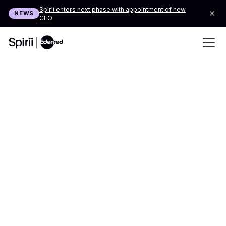
Spirii enters next phase with appointment of new
NEWS
CEO
Now available on demand: Charger Migration in
WEBINAR
Practice