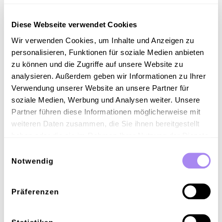
Diese Webseite verwendet Cookies
Wir verwenden Cookies, um Inhalte und Anzeigen zu
personalisieren, Funktionen für soziale Medien anbieten
zu können und die Zugriffe auf unsere Website zu
analysieren. Außerdem geben wir Informationen zu Ihrer
Komplexität in Chancen
Verwendung unserer Website an unsere Partner für
verwandeln
soziale Medien, Werbung und Analysen weiter. Unsere
Spiriis APIs verwandeln technische Komplexität in
Partner führen diese Informationen möglicherweise mit
Chancen. Durch die Abstraktion von Protokollen und
weiteren Daten zusammen, die Sie ihnen bereitgestellt
Prozessen können sich Kunden darauf konzentrieren,
haben oder die sie im Rahmen Ihrer Nutzung der Dienste
Mehrwert zu liefern, statt Infrastruktur zu managen.
gesammelt haben.
Einwilligungsauswahl
„Wir wollen, dass die Technologie in den Hintergrund tritt –
Notwendig
damit sich Kunden auf das Mögliche konzentrieren
können“, sagt Peter H.
Präferenzen
Jede Integration wird zur Chance zu innovieren: neue
Services aufzubauen, Abläufe zu optimieren und
Nutzererlebnisse zu verbessern.