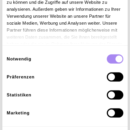
zu können und die Zugriffe auf unsere Website zu
lassen?
analysieren. Außerdem geben wir Informationen zu Ihrer
Verwendung unserer Website an unsere Partner für
Mit Spirii-zertifizierter Hardware und unserer Plattform
soziale Medien, Werbung und Analysen weiter. Unsere
bieten wir Elektrofahrer/innen auf der ganzen Welt
modernste Ladelösungen.
Partner führen diese Informationen möglicherweise mit
weiteren Daten zusammen, die Sie ihnen bereitgestellt
haben oder die sie im Rahmen Ihrer Nutzung der Dienste
Vorteile der Zertifizierung
gesammelt haben.
Einwilligungsauswahl
Notwendig
Präferenzen
Vorteile der Zertifizierung
Statistiken
Als Spirii-zertifizierter Partner erhälst du Zugriff auf
eine Reihe fortschrittlicher, benutzerfreundlicher
und zukunftssicherer Funktionen für deine
Marketing
Hardware. Unser Zertifizierungsprogramm
gewährleistet: