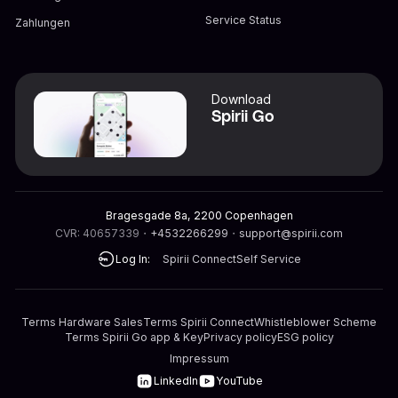
Service Status
Zahlungen
Download
Spirii Go
Bragesgade 8a, 2200 Copenhagen
CVR: 40657339
・
+4532266299
・
support@spirii.com
Log In:
Spirii Connect
Self Service
Terms Hardware Sales
Terms Spirii Connect
Whistleblower Scheme
Terms Spirii Go app & Key
Privacy policy
ESG policy
Impressum
LinkedIn
YouTube