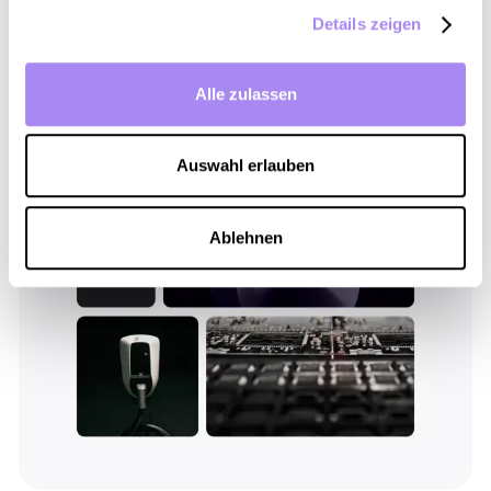
Schnellere Markteinführungszeit
Details zeigen
Umfassende Backend- und Frontend-Funktionen,
einschließlich Lademanagement
OCPP 1.6-Protokollkompatibilität
Alle zulassen
Fortschrittliche intelligente Ladefunktionen
Auswahl erlauben
Ablehnen