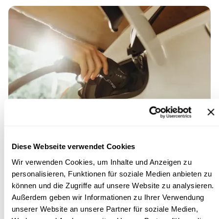
Diese Webseite verwendet Cookies
Einfache Monetarisierung
Wir verwenden Cookies, um Inhalte und Anzeigen zu
Übernimm die volle Kontrolle über flexible Ladetarife und
personalisieren, Funktionen für soziale Medien anbieten zu
Gebühren und biete konforme Zahlungslösungen an – alles
können und die Zugriffe auf unsere Website zu analysieren.
entwickelt, um sicherzustellen, dass du immer Kosten
Außerdem geben wir Informationen zu Ihrer Verwendung
deckst und Gewinne erzielst.
unserer Website an unsere Partner für soziale Medien,
Verwalte Ladegerätetarife mit festen, regelmäßigen oder