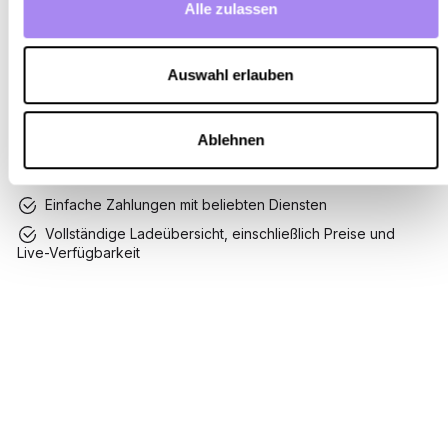
Alle zulassen
Zufriedene Fahrer/-innen
Biete Kunden/-innen ein reibungsloses, stressfreies Laden.
Auswahl erlauben
Hol dir unsere Lade-App mit deinem Branding und erhalte
einfachen Zugang zu all deinen Ladestationen sowie einem
großen und ständig wachsenden Netzwerk öffentlicher
Ablehnen
Ladestationen in ganz Europa.
Eine App zum weltweiten Laden
Einfache Zahlungen mit beliebten Diensten
Vollständige Ladeübersicht, einschließlich Preise und
Live-Verfügbarkeit