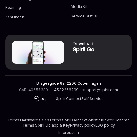
Media Kit
Roaming
Service Status
Zahlungen
Download
Spirii Go
Bragesgade 8a, 2200 Copenhagen
CVR: 40657339
・
+4532266299
・
support@spirii.com
Log In:
Spirii Connect
Self Service
Terms Hardware Sales
Terms Spirii Connect
Whistleblower Scheme
Terms Spirii Go app & Key
Privacy policy
ESG policy
Impressum