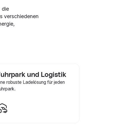
 die
us verschiedenen
ergie,
uhrpark und Logistik
ine robuste Ladelösung für jeden
uhrpark.