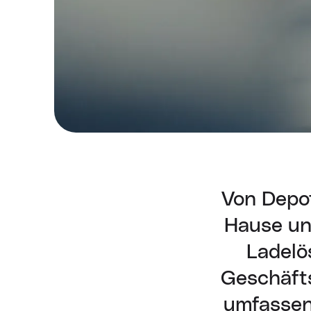
Von Depot
Hause und
Ladelö
Geschäfts
umfassen