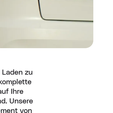
m Laden zu
 komplette
uf Ihre
nd. Unsere
ement von