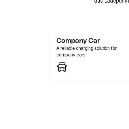
das Ladepunkt
Company Car
A reliable charging solution for
company cars