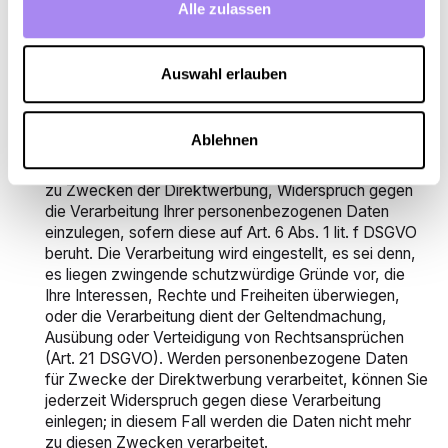
Sie haben das Recht, Auskunft über die zu Ihrer Person
Alle zulassen
gespeicherten personenbezogenen Daten zu erhalten,
insbesondere über die Verarbeitungszwecke und die
Speicherdauer (Art. 15 DSGVO).
Auswahl erlauben
Widerspruchsrecht
Sie haben unter bestimmten Voraussetzungen das
Ablehnen
Recht, jederzeit aus Gründen, die sich aus Ihrer
besonderen Situation ergeben, oder bei Verarbeitung
zu Zwecken der Direktwerbung, Widerspruch gegen
die Verarbeitung Ihrer personenbezogenen Daten
einzulegen, sofern diese auf Art. 6 Abs. 1 lit. f DSGVO
beruht. Die Verarbeitung wird eingestellt, es sei denn,
es liegen zwingende schutzwürdige Gründe vor, die
Ihre Interessen, Rechte und Freiheiten überwiegen,
oder die Verarbeitung dient der Geltendmachung,
Ausübung oder Verteidigung von Rechtsansprüchen
(Art. 21 DSGVO). Werden personenbezogene Daten
für Zwecke der Direktwerbung verarbeitet, können Sie
jederzeit Widerspruch gegen diese Verarbeitung
einlegen; in diesem Fall werden die Daten nicht mehr
zu diesen Zwecken verarbeitet.