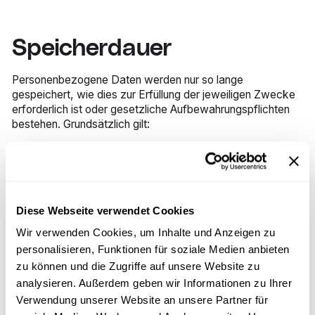
Speicherdauer
Personenbezogene Daten werden nur so lange
gespeichert, wie dies zur Erfüllung der jeweiligen Zwecke
erforderlich ist oder gesetzliche Aufbewahrungspflichten
bestehen. Grundsätzlich gilt:
Daten zur Netzwerk-Governance und
Mitgliedsverwaltung (z. B. Kontaktdaten von
Ansprechpartnern) werden für die Dauer der
Mitgliedschaft sowie bis zu drei (3) Jahre nach
Beendigung der Teilnahme gespeichert, um etwaige
Diese Webseite verwendet Cookies
Rückfragen oder rechtliche Ansprüche bearbeiten zu
Wir verwenden Cookies, um Inhalte und Anzeigen zu
können.
personalisieren, Funktionen für soziale Medien anbieten
Daten zur Abrechnung und Provisionsabrechnung (z. B.
zu können und die Zugriffe auf unsere Website zu
Vertrags- und Abrechnungsdaten) werden gemäß
analysieren. Außerdem geben wir Informationen zu Ihrer
gesetzlicher Aufbewahrungspflichten für fünf (5) Jahre
Verwendung unserer Website an unsere Partner für
gespeichert.