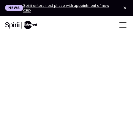
Spirii enters next phase with appointment of new
NEWS
CEO
Now available on demand: Charger Migration in
WEBINAR
Practice