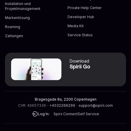
Installation und
Private Help Center
Projektmanagement
Developer Hub
Markenlösung
Media Kit
Roaming
Service Status
Zahlungen
Download
Spirii Go
Bragesgade 8a, 2200 Copenhagen
CVR: 40657339
・
+4532266299
・
support@spirii.com
Log In:
Spirii Connect
Self Service