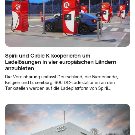
Spirii und Circle K kooperieren um
Ladelösungen in vier europäischen Ländern
anzubieten
Die Vereinbarung umfasst Deutschland, die Niederlande,
Belgien und Luxemburg. 600 DC-Ladestationen an den
Tankstellen werden auf die Ladeplattform von Spirii
umgestellt. Gleichzeitig wird Circle K in Zusammenarbeit mit
Spirii ein neues umfassendes Angebot für zuhause und am
Arbeitsplatz einführen. Spirii übernimmt die Verwaltung und
Unterstützung des Circle K-Ladenetzes in allen vier Ländern;
mit dem Ziel, das Unternehmen als einen der führenden
Ladeanbieter in Europa zu etablieren.