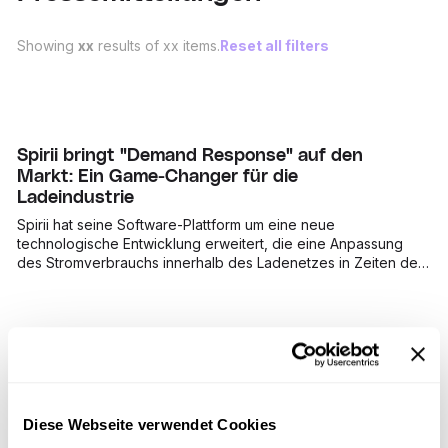
Showing
xx
results of
xx
items.
Reset all filters
Spirii bringt "Demand Response" auf den
Markt: Ein Game-Changer für die
Ladeindustrie
Spirii hat seine Software-Plattform um eine neue
technologische Entwicklung erweitert, die eine Anpassung
des Stromverbrauchs innerhalb des Ladenetzes in Zeiten der
Netzüberlastung ermöglicht.
Spirii als weltweit bestes GreenTech-Startup
ausgezeichnet
Spirii ist bei den Global Startup Awards als "Best GreenTech
Diese Webseite verwendet Cookies
Startup" ausgezeichnet worden.