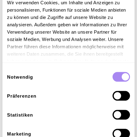
Wir verwenden Cookies, um Inhalte und Anzeigen zu
personalisieren, Funktionen für soziale Medien anbieten
zu können und die Zugriffe auf unsere Website zu
analysieren. Außerdem geben wir Informationen zu Ihrer
Keine Artikel
Verwendung unserer Website an unsere Partner für
soziale Medien, Werbung und Analysen weiter. Unsere
gefunden.
Partner führen diese Informationen möglicherweise mit
weiteren Daten zusammen, die Sie ihnen bereitgestellt
Es gibt keine Artikel, die Ihren aktuellen Filtern
haben oder die sie im Rahmen Ihrer Nutzung der Dienste
entsprechen. Versuche, einige von ihnen zu entfernen, um
gesammelt haben.
bessere Ergebnisse zu erzielen.
Einwilligungsauswahl
Notwendig
Alle Filter löschen
Präferenzen
Statistiken
Marketing