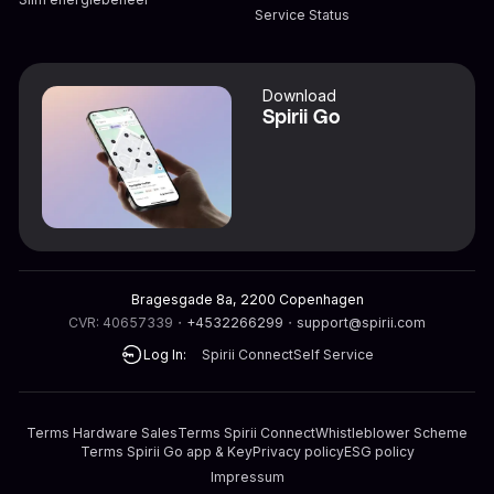
Service Status
Download
Spirii Go
Bragesgade 8a, 2200 Copenhagen
CVR: 40657339
・
+4532266299
・
support@spirii.com
Log In:
Spirii Connect
Self Service
Terms Hardware Sales
Terms Spirii Connect
Whistleblower Scheme
Terms Spirii Go app & Key
Privacy policy
ESG policy
Impressum