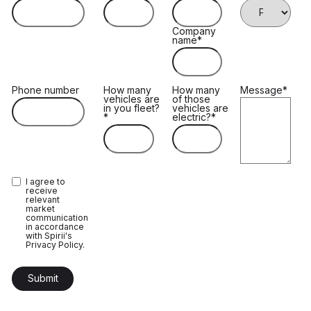
Company
name
*
Phone number
How many
How many
Message
*
vehicles are
of those
in you fleet?
vehicles are
*
electric?
*
I agree to
receive
relevant
market
communication
in accordance
with Spirii's
Privacy Policy.