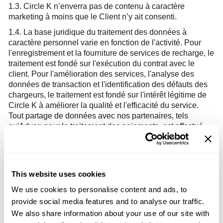
1.3. Circle K n’enverra pas de contenu à caractère
marketing à moins que le Client n’y ait consenti.
1.4. La base juridique du traitement des données à
caractère personnel varie en fonction de l'activité. Pour
l'enregistrement et la fourniture de services de recharge, le
traitement est fondé sur l'exécution du contrat avec le
client. Pour l'amélioration des services, l'analyse des
données de transaction et l'identification des défauts des
chargeurs, le traitement est fondé sur l'intérêt légitime de
Circle K à améliorer la qualité et l'efficacité du service.
Tout partage de données avec nos partenaires, tels
qu'Adyen pour le traitement des paiements, est effectué
sur la base de l'exécution de l'accord. Circle K veillera
toujours à ce que le traitement soit effectué conformément
aux réglementations applicables en matière de protection
des données.
This website uses cookies
2. Droits du Client
We use cookies to personalise content and ads, to
2.1. Le Client peut exercer ses droits en tant que personne
provide social media features and to analyse our traffic.
concernée, y compris le droit de s’opposer ou de nous
We also share information about your use of our site with
poser des questions en contactant Circle K (voir notre