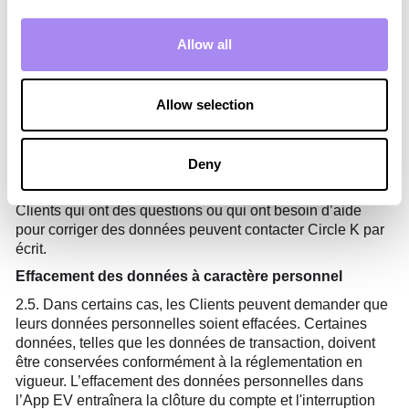
être demandée. La plupart des informations sont
disponibles dans l’App EV, qui contient les données à
caractère personnel nécessaires que nous stockons sur
Allow all
les Clients afin de fournir nos services. Les demandes
d’accès doivent être faites par écrit (voir
https://id.circlekeurope.com)
.
Allow selection
Rectification des données
2.4. Si les données à caractère personnelle sont
Deny
modifiées ou incorrectes, le Client peut les corriger lui-
même dans l’App EV ou demander une rectification. Les
Clients qui ont des questions ou qui ont besoin d’aide
pour corriger des données peuvent contacter Circle K par
écrit.
Effacement des données à caractère personnel
2.5. Dans certains cas, les Clients peuvent demander que
leurs données personnelles soient effacées. Certaines
données, telles que les données de transaction, doivent
être conservées conformément à la réglementation en
vigueur. L’effacement des données personnelles dans
l’App EV entraînera la clôture du compte et l'interruption